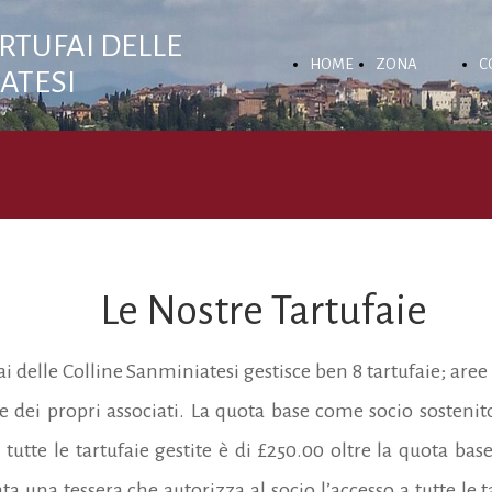
RTUFAI DELLE
HOME
ZONA
C
ATESI
PAGE
GEOGRAFICA
T
Le Nostre Tartufaie
i delle Colline Sanminiatesi gestisce ben 8 tartufaie; aree 
ne dei propri associati. La quota base come socio sostenit
 tutte le tartufaie gestite è di £250.00 oltre la quota ba
ta una tessera che autorizza al socio l’accesso a tutte le t