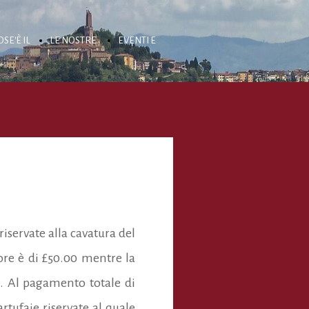
OSE'È IL
LE NOSTRE
EVENTI E
ARTUFO
TARTUFAIE
NOTIZIE
riservate alla cavatura del
ore è di £50.00 mentre la
se. Al pagamento totale di
artufaie riservate al quale