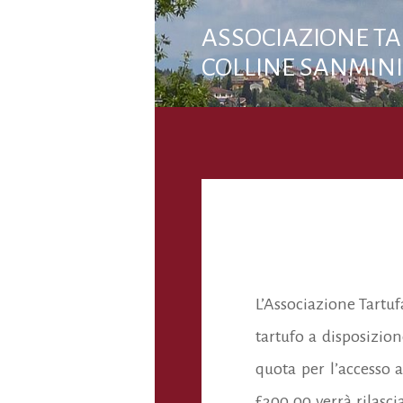
ASSOCIAZIONE TA
COLLINE SANMINI
L’Associazione Tartufa
tartufo a disposizio
quota per l’accesso a
£300.00 verrà rilascia