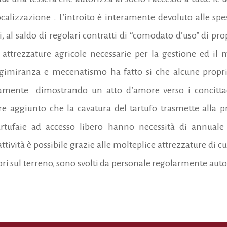
calizzazione . L’introito è interamente devoluto alle spese
al saldo di regolari contratti di “comodato d’uso” di propri
attrezzature agricole necessarie per la gestione ed il
ngimiranza e mecenatismo ha fatto si che alcune propr
tamente dimostrando un atto d’amore verso i concittad
re aggiunto che la cavatura del tartufo trasmette alla 
tartufaie ad accesso libero hanno necessità di annua
ttività è possibile grazie alle molteplice attrezzature di c
avori sul terreno, sono svolti da personale regolarmente au